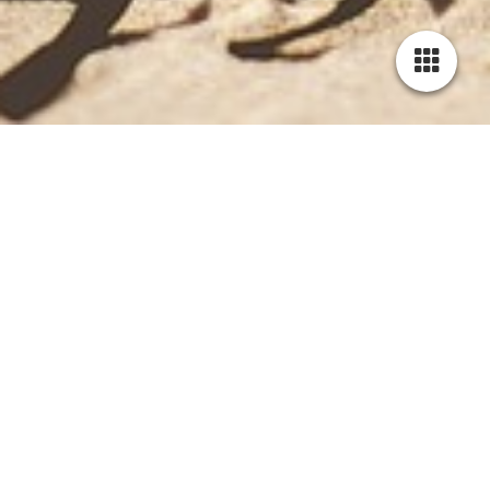
Cookie-Einstellungen
Diese Webseite verwendet Cookies, um Besuchern ein optimales
Nutzererlebnis zu bieten. Bestimmte Inhalte von Drittanbietern werden
nur angezeigt, wenn die entsprechende Option aktiviert ist. Die
Datenverarbeitung kann dann auch in einem Drittland erfolgen.
Weitere Informationen hierzu in der Datenschutzerklärung.
DJing
- unsere
Technisch notwendige
Diese Cookies sind zum Betrieb der Webseite notwendig, z.B. zum
Schutz vor Hackerangriffen und zur Gewährleistung eines
Leidenschaft
konsistenten und der Nachfrage angepassten Erscheinungsbilds der
Seite.
Analytische
für Musik und die Freude, unvergessliche
Diese Cookies werden verwendet, um das Nutzererlebnis weiter zu
musikalische Momente zu schaffen, haben
optimieren. Hierunter fallen auch Statistiken, die dem
uns
dazu inspiriert,
DJs
Webseitenbetreiber von Drittanbietern zur Verfügung gestellt werden,
den Sprung zu wagen, unseren Service
sowie die Ausspielung von personalisierter Werbung durch die
zukünftig auch als
, der
DJ auf Mallorca